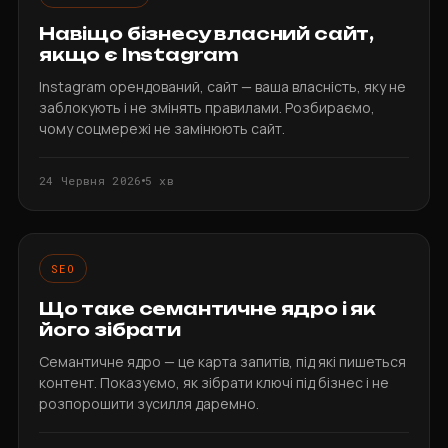
Навіщо бізнесу власний сайт,
якщо є Instagram
Instagram орендований, сайт — ваша власність, яку не
заблокують і не змінять правилами. Розбираємо,
чому соцмережі не замінюють сайт.
24 Червня 2026
5 хв
SEO
Що таке семантичне ядро і як
його зібрати
Семантичне ядро — це карта запитів, під які пишеться
контент. Показуємо, як зібрати ключі під бізнес і не
розпорошити зусилля даремно.