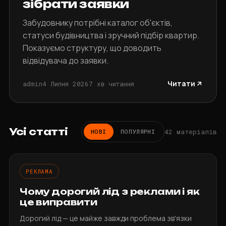
зібрати заявки
Забудовнику потрібні каталог об'єктів,
статуси будівництва і зручний підбір квартир.
Показуємо структуру, що доводить
відвідувача до заявки.
Читати
admin
4 Липня 2026
7 хв читання
Усі статті
42 матеріалів
НОВІ
ПОПУЛЯРНІ
РЕКЛАМА
Чому дорогий лід з реклами і як
це виправити
Дорогий лід — це майже завжди проблема зв'язки