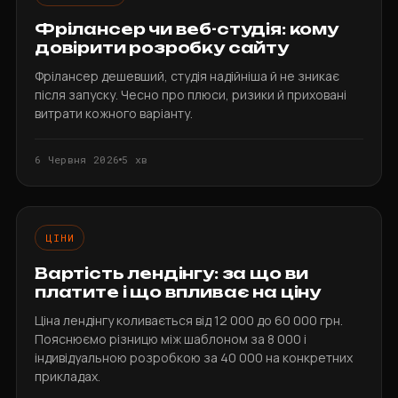
Фрілансер чи веб-студія: кому
довірити розробку сайту
Фрілансер дешевший, студія надійніша й не зникає
після запуску. Чесно про плюси, ризики й приховані
витрати кожного варіанту.
6 Червня 2026
5 хв
ЦІНИ
Вартість лендінгу: за що ви
платите і що впливає на ціну
Ціна лендінгу коливається від 12 000 до 60 000 грн.
Пояснюємо різницю між шаблоном за 8 000 і
індивідуальною розробкою за 40 000 на конкретних
прикладах.