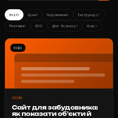
Усі
Ціни
Порівняння
Інструкції
43
8
6
7
Реклама
SEO
Для бізнесу
Ніші
6
5
5
6
НІШІ
СВІЖЕ
Сайт для забудовника:
як показати об’єкти й