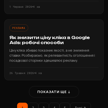
1 Червня 2026
4 хв
РЕКЛАМА
Як знизити ціну кліка в Google
Ads: робочі способи
Ціну кліка збиває показник якості, а не зниження
ставки. Розбираємо, як релевантність оголошення і
посадкової сторінки здешевлює рекламу.
26 Травня 2026
4 хв
ПОКАЗАТИ ЩЕ ↓
1
2
3
4
5
Далі