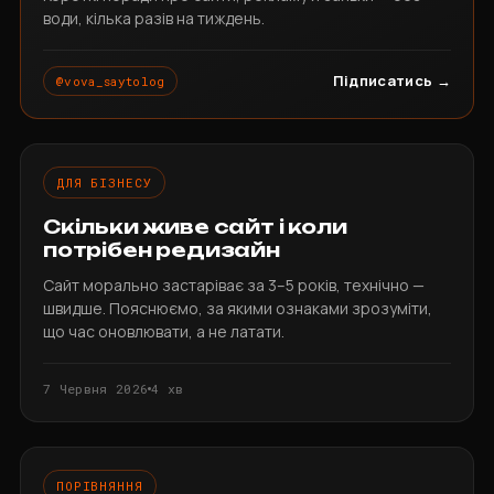
води, кілька разів на тиждень.
Підписатись →
@vova_saytolog
ДЛЯ БІЗНЕСУ
Скільки живе сайт і коли
потрібен редизайн
Сайт морально застаріває за 3–5 років, технічно —
швидше. Пояснюємо, за якими ознаками зрозуміти,
що час оновлювати, а не латати.
7 Червня 2026
4 хв
ПОРІВНЯННЯ